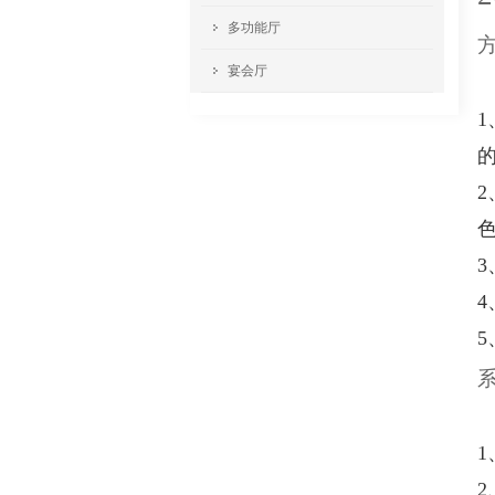
多功能厅
宴会厅
1
1