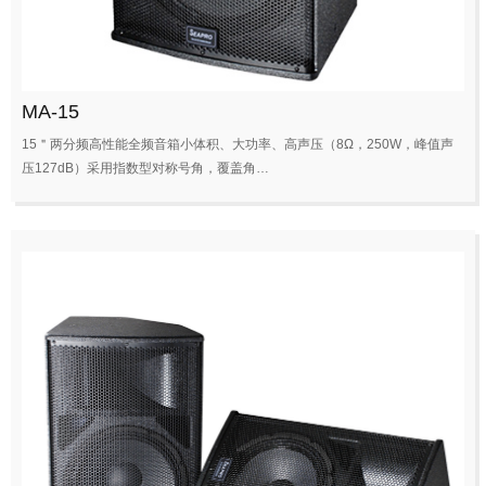
MA-15
15＂两分频高性能全频音箱小体积、大功率、高声压（8Ω，250W，峰值声
压127dB）采用指数型对称号角，覆盖角…