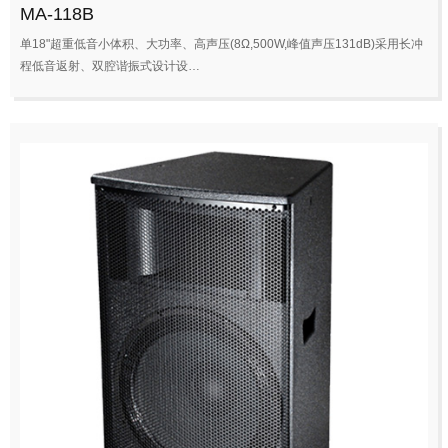
MA-118B
单18"超重低音小体积、大功率、高声压(8Ω,500W,峰值声压131dB)采用长冲
程低音返射、双腔谐振式设计设…