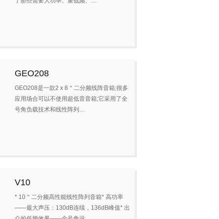
了那些需要大功率、重低频、…
GEO208
GEO208是一款2 x 8＂二分频线阵音箱;很多
应用场合可以不使用超低音音箱;它采用了全
号角负载技术和线性阵列…
V10
* 10＂二分频高性能线性阵列音箱* 高功率
——最大声压：130dB连续，136dB峰值* 出
众的低频效果——全号角设…