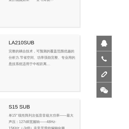
LA210SUB
完整的耦合技术，可预测的覆盖范围优越的
分析力.节省空间、功率强劲完整、专业用的
联系我
悬挂系统适用于中程距离…
留言反
S15 SUB
单15" 线性阵列次低音音箱大功率——最大
声压：127dB宽频响——48Hz-
15KHz（-3dB）非常平滑的偏轴向频…