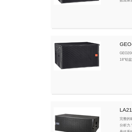
效应降至
GEO
GEO2
18"铝
LA21
完整的
分析力
悬挂系