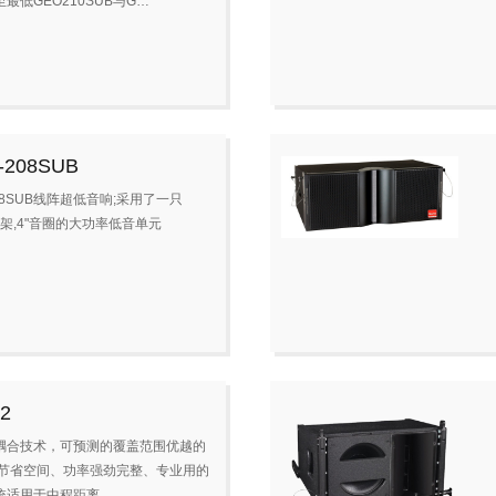
最低GEO210SUB与G…
-208SUB
08SUB线阵超低音响;采用了一只
盆架,4"音圈的大功率低音单元
2
耦合技术，可预测的覆盖范围优越的
.节省空间、功率强劲完整、专业用的
统适用于中程距离…